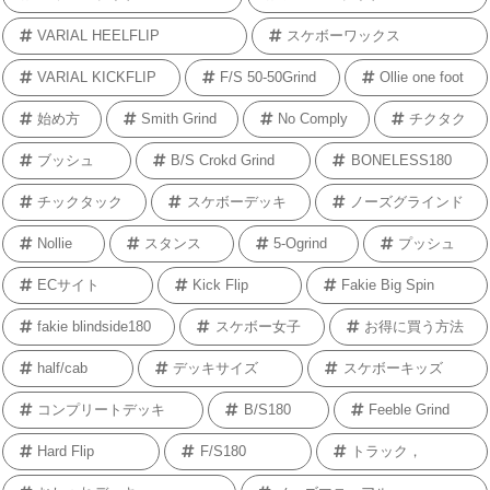
VARIAL HEELFLIP
スケボーワックス
VARIAL KICKFLIP
F/S 50-50Grind
Ollie one foot
始め方
Smith Grind
No Comply
チクタク
ブッシュ
B/S Crokd Grind
BONELESS180
チックタック
スケボーデッキ
ノーズグラインド
Nollie
スタンス
5-Ogrind
プッシュ
ECサイト
Kick Flip
Fakie Big Spin
fakie blindside180
スケボー女子
お得に買う方法
half/cab
デッキサイズ
スケボーキッズ
コンプリートデッキ
B/S180
Feeble Grind
Hard Flip
F/S180
トラック，