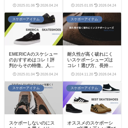
徹底解説
の違いを徹底解説
2025.01.06
2026.04.24
2025.01.05
2026.04.24
スケボーアイテム
スケボーアイテム
EMERICAのスケシュー
耐久性が高く破れにく
のおすすめはコレ！評
いスケボーシューズは
判からその特徴、人気
コレ！選び方、長持ち
の秘密まで完全解説！
させる方法
2025.01.04
2026.04.24
2024.11.20
2026.04.24
スケボーアイテム
スケボーアイテム
スケボーしないのにス
オススメのスケボーシ