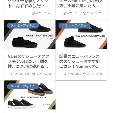
ケシューを履くメリッ
ューズ5選！正しい選び
ト、おすすめしたい理
方、実際に履いた人気
由！歩きにくい噂は本
ブランドのオススメモ
2024.11.20
2024.11.08
2026.04.24
当？
デルはこれ！
スケボーアイテム
スケボーアイテム
Vansスケシューオスス
話題のニューバランス
メモデルはコレ！耐久
のスケシューおすすめ
性、コスパに優れるハ
はコレ！Numericの評
ーフキャブ、Era、
判・特徴まで解説しま
2024.11.07
2026.04.24
2024.10.28
2026.04.24
SK8-Hi
す！Tiago、Jamie
Foy、PJ Ladd
スケボーアイテム