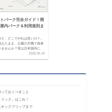
トパーク完全ガイド！雨
屋内パーク＆利用規則ま
けど、どこでやれば良いの？」
抱えたまま、公園の片隅で肩身
いませんか？実は日本国内には
るスケートスポットが存在し、
2026.05.24
練習できる公営パークから、プ
..
知っておくべきこと
トリック」はこれ！
らキックフリップまで