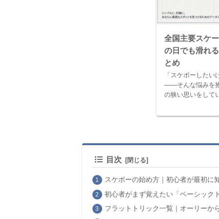
全国主要スケー
の日でも滑れる
とめ
「スケボーしたい
——そんな悩みを
の狭い思いをして
現在700件を超え
初心者が安心して
ロ志向の本格派が納.
目次
スケボーの始め方｜初心者が最初に
初心者がまず覚えたい「ベーシック
フラットトリック一覧｜オーリーか