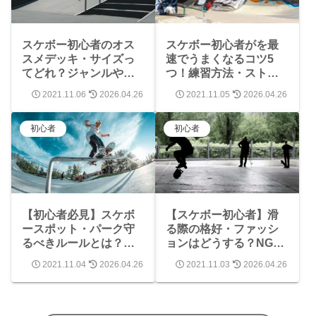
スケボー初心者のオス
スケボー初心者がを最
スメデッキ・サイズっ
速でうまくなるコツ5
てどれ？ジャンルや背
つ！練習方法・ストレ
の高さ？足のサイズ？
ッチ・筋トレで解決
2021.11.06
2026.04.26
2021.11.05
2026.04.26
【スケボー基礎】
【参考動画あり】
初心者
初心者
【初心者必見】スケボ
【スケボー初心者】滑
ースポット・パーク守
る際の格好・ファッシ
るべきルールとは？ど
ョンはどうする？NGと
んなマナーが必要？
かもある？
2021.11.04
2026.04.26
2021.11.03
2026.04.26