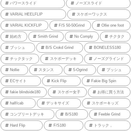
パワースライド
ノーズスライド
VARIAL HEELFLIP
スケボーワックス
VARIAL KICKFLIP
F/S 50-50Grind
Ollie one foot
始め方
Smith Grind
No Comply
チクタク
ブッシュ
B/S Crokd Grind
BONELESS180
チックタック
スケボーデッキ
ノーズグラインド
Nollie
スタンス
5-Ogrind
プッシュ
ECサイト
Kick Flip
Fakie Big Spin
fakie blindside180
スケボー女子
お得に買う方法
half/cab
デッキサイズ
スケボーキッズ
コンプリートデッキ
B/S180
Feeble Grind
Hard Flip
F/S180
トラック，