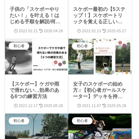
子供の「スケボーやり
スケボー最初の【5ステ
たい！」を叶える！は
ップ！】スケボートリ
じめる手順を解説/何歳
ックを覚える正しい順
から？ケガ・事故の心
番と始め方を解説
2022.02.21
2026.04.26
2022.02.13
2025.05.27
配はあるの？
初心者
初心者
女子のスケボーの始め
【スケボー】ケガや雨
方♫【初心者ガールスケ
で滑れない…効果のあ
ーター】デッキを持っ
る6つの練習方法
てパークに行こう！
2021.12.17
2025.05.28
2021.11.07
2025.05.28
初心者
初心者