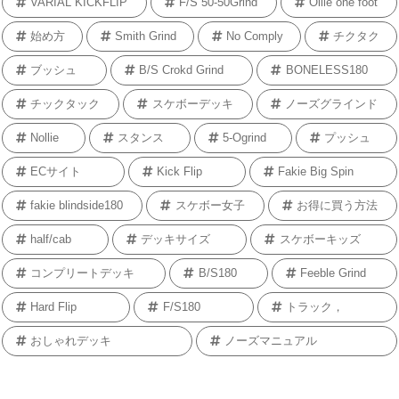
VARIAL KICKFLIP
F/S 50-50Grind
Ollie one foot
始め方
Smith Grind
No Comply
チクタク
ブッシュ
B/S Crokd Grind
BONELESS180
チックタック
スケボーデッキ
ノーズグラインド
Nollie
スタンス
5-Ogrind
プッシュ
ECサイト
Kick Flip
Fakie Big Spin
fakie blindside180
スケボー女子
お得に買う方法
half/cab
デッキサイズ
スケボーキッズ
コンプリートデッキ
B/S180
Feeble Grind
Hard Flip
F/S180
トラック，
おしゃれデッキ
ノーズマニュアル