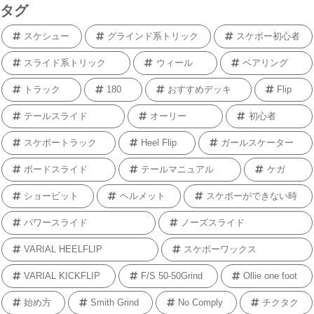
タグ
スケシュー
グラインド系トリック
スケボー初心者
スライド系トリック
ウィール
ベアリング
トラック
180
おすすめデッキ
Flip
テールスライド
オーリー
初心者
スケボートラック
Heel Flip
ガールスケーター
ボードスライド
テールマニュアル
ケガ
ショービット
ヘルメット
スケボーができない時
パワースライド
ノーズスライド
VARIAL HEELFLIP
スケボーワックス
VARIAL KICKFLIP
F/S 50-50Grind
Ollie one foot
始め方
Smith Grind
No Comply
チクタク