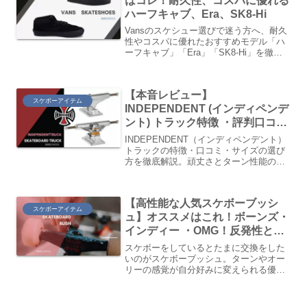
はコレ！耐久性、コスパに優れる
ハーフキャブ、Era、SK8-Hi
Vansのスケシュー選びで迷う方へ、耐久
性やコスパに優れたおすすめモデル「ハ
ーフキャブ」「Era」「SK8-Hi」を徹底
紹介。スケボーに最適なシューズの選び
方を初心者向けに解説し、あなたにぴっ
たりの一足を見つけるお手伝いをしま
【本音レビュー】
す。
スケボーアイテム
INDEPENDENT (インディペンデ
ント) トラック特徴 ・評判口コミ|
シルバー POLISH
INDEPENDENT（インディペンデント）
トラックの特徴・口コミ・サイズの選び
方を徹底解説。頑丈さとターン性能の高
さが支持される理由や、Thunder・
Ventureとの違いも比較しました。
Amazon・楽天・Yahoo!の価格情報つき
【高性能な人気スケボーブッシ
スケボーアイテム
ュ】オススメはこれ！ボーンズ・
インディー ・OMG！反発性とタ
ーンが向上する！ブッシュ コニ
スケボーをしているとたまに交換をした
カル シリンダー 違いまで
いのがスケボーブッシュ。ターンやオー
リーの感覚が自分好みに変えられる優れ
た商品。今まで使った経験からいくつか
の商品をご紹介していきます。