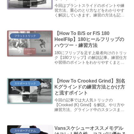
今回はブラントスライドのポイントや練
習方法、重心のとり方などをわかりやす
く解説していきます。練習の方法も記載
しているので是非参考にしてください。
【How To B/S or F/S 180
フラットトリック
HeelFlip】180ヒールフリップの
ハウツー・練習方法
180にフリップを足す上級者向けのトリッ
ク【180フリップ】の解説記事。練習仕方
や習得のポイントをわかりやすくまとめ
ています。
【How To Crooked Grind】別名
スケボートリック
Kグラインドの練習方法とかけ方
と流すポイント
今回の記事では大人気トリックの
【Crooked (K) Grind】を解説。やり方や
練習方法、グラインド中のスタンスまで
バックサイド・フロント・サイドクルッ
クドをわかりやすく解説していきます。
Vansスケシューオススメモデル
スケボーアイテム