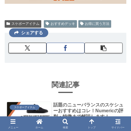
スケボーアイテム
おすすめデッキ
お得に買う方法
シェアする
関連記事
話題のニューバランスのスケシュ
スケボーアイテム
ーおすすめはコレ！Numericの評
判・特徴まで解説します！
Tiago、Jamie Foy、PJ Ladd
ニューバランスのスケートボードシュー
メニュー
ホーム
検索
トップ
サイドバー
ズ「ニューバランスヌメリック」を徹底