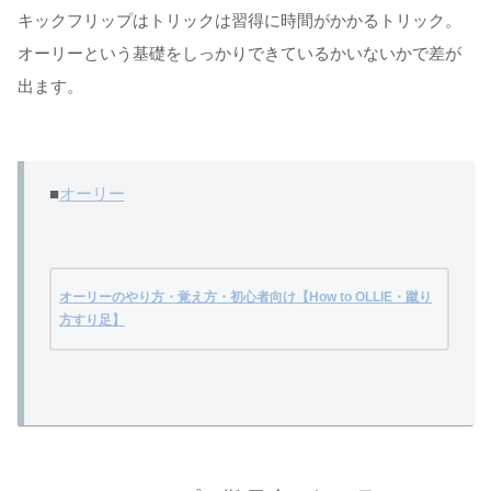
キックフリップはトリックは習得に時間がかかるトリック。
オーリーという基礎をしっかりできているかいないかで差が
出ます。
■
オーリー
オーリーのやり方・覚え方・初心者向け【How to OLLIE・蹴り
方すり足】