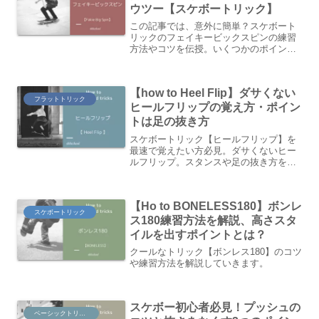
ウツー【スケボートリック】
この記事では、意外に簡単？スケボート
リックのフェイキービックスピンの練習
方法やコツを伝授。いくつかのポイント
をおさえればあなたも簡単にできます！
【how to Heel Flip】ダサくない
フラットトリック
ヒールフリップの覚え方・ポイン
トは足の抜き方
スケボートリック【ヒールフリップ】を
最速で覚えたい方必見。ダサくないヒー
ルフリップ。スタンスや足の抜き方を解
説、ハウツー動画まで。
【Ho to BONELESS180】ボンレ
スケボートリック
ス180練習方法を解説、高さスタ
イルを出すポイントとは？
クールなトリック【ボンレス180】のコツ
や練習方法を解説していきます。
スケボー初心者必見！プッシュの
ベーシックトリック