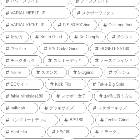
パワースライド
ノーズスライド
VARIAL HEELFLIP
スケボーワックス
VARIAL KICKFLIP
F/S 50-50Grind
Ollie one foot
始め方
Smith Grind
No Comply
チクタク
ブッシュ
B/S Crokd Grind
BONELESS180
チックタック
スケボーデッキ
ノーズグラインド
Nollie
スタンス
5-Ogrind
プッシュ
ECサイト
Kick Flip
Fakie Big Spin
fakie blindside180
スケボー女子
お得に買う方法
half/cab
デッキサイズ
スケボーキッズ
コンプリートデッキ
B/S180
Feeble Grind
Hard Flip
F/S180
トラック，