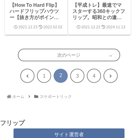
【How To Hard Flip】
【平成トレ】最速でマ
ハードフリップハウツ
スターする360キックフ
ー【抜き方がポイン
リップ。昭和との違い
ト】スケボートリック
とは？難易度は高め
2021.12.23
2022.02.02
2021.12.22
2024.11.13
【How to tre flip】
Felipe Gustavo 360flip
次のページ
2
前
次
1
3
4
へ
へ
ホーム
スケボートリック
フリップ
サイト運営者