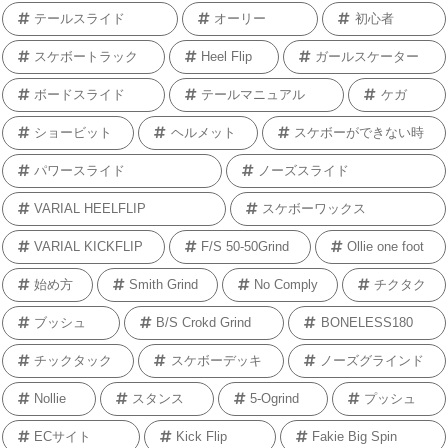
テールスライド
オーリー
初心者
スケボートラック
Heel Flip
ガールスケーター
ボードスライド
テールマニュアル
ケガ
ショービット
ヘルメット
スケボーができない時
パワースライド
ノーズスライド
VARIAL HEELFLIP
スケボーワックス
VARIAL KICKFLIP
F/S 50-50Grind
Ollie one foot
始め方
Smith Grind
No Comply
チクタク
ブッシュ
B/S Crokd Grind
BONELESS180
チックタック
スケボーデッキ
ノーズグラインド
Nollie
スタンス
5-Ogrind
プッシュ
ECサイト
Kick Flip
Fakie Big Spin