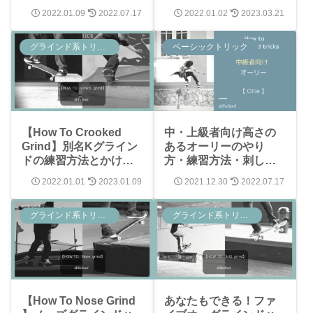
方
】かけ方・流し方
2022.01.09
2022.07.17
2022.01.02
2023.03.21
グラインド系トリック
ベーシックトリック
【How To Crooked
中・上級者向け高さの
Grind】別名Kグライン
あるオーリーのやり
ドの練習方法とかけ方
方・練習方法・刺し方
と流すポイント
【スケボートリック】
2022.01.01
2023.01.09
2021.12.30
2022.07.17
グラインド系トリック
グラインド系トリック
【How To Nose Grind
あなたもできる！ファ