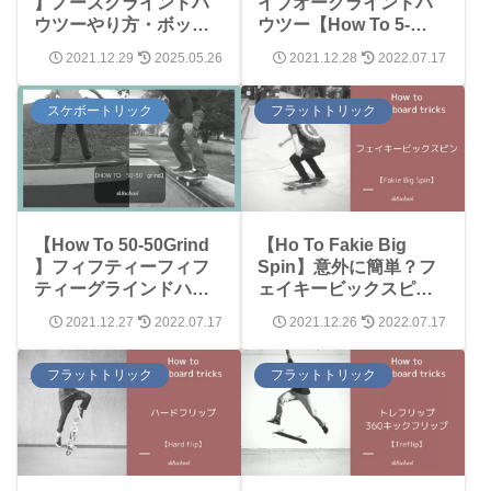
】ノーズグラインドハ
イブオーグラインドハ
ウツーやり方・ボック
ウツー【How To 5-
スでのポイントF/S、
OGrind 】
2021.12.29
2025.05.26
2021.12.28
2022.07.17
B/Sどちらも解説しま
す！
スケボートリック
フラットトリック
【How To 50-50Grind
【Ho To Fakie Big
】フィフティーフィフ
Spin】意外に簡単？フ
ティーグラインドハウ
ェイキービックスピン
ツー！基礎トリックの
ハウツー【スケボート
2021.12.27
2022.07.17
2021.12.26
2022.07.17
覚え方
リック】
フラットトリック
フラットトリック