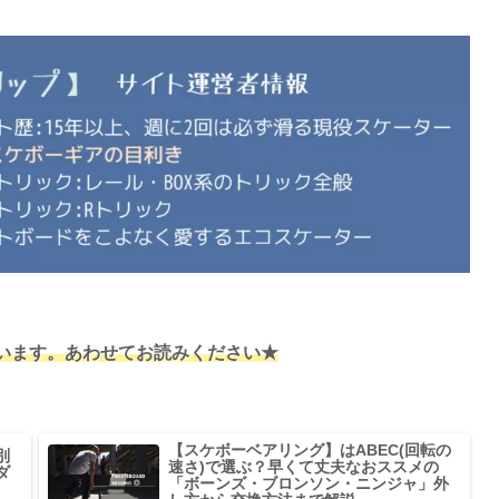
います。あわせてお読みください★
【スケボーベアリング】はABEC(回転の
別
速さ)で選ぶ？早くて丈夫なおススメの
ダ
「ボーンズ・ブロンソン・ニンジャ」外